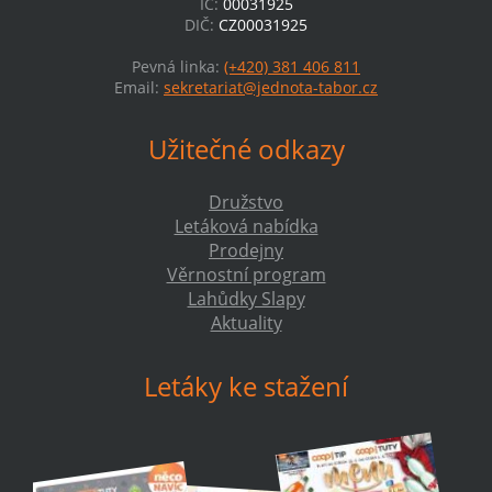
IČ:
00031925
DIČ:
CZ00031925
Pevná linka:
(+420) 381 406 811
Email:
sekretariat@jednota-tabor.cz
Užitečné odkazy
Družstvo
Letáková nabídka
Prodejny
Věrnostní program
Lahůdky Slapy
Aktuality
Letáky ke stažení