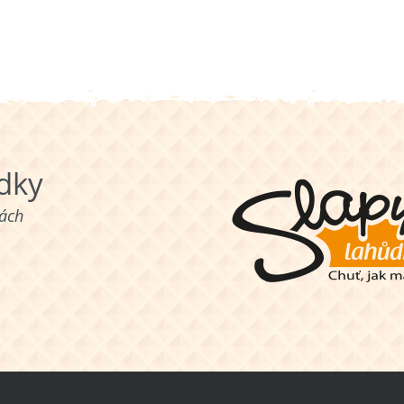
ůdky
nách