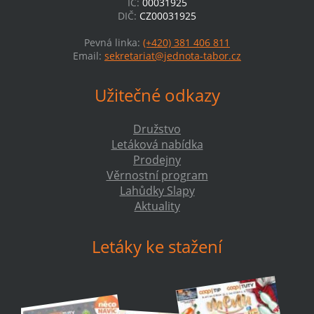
IČ:
00031925
DIČ:
CZ00031925
Pevná linka:
(+420) 381 406 811
Email:
sekretariat@jednota-tabor.cz
Užitečné odkazy
Družstvo
Letáková nabídka
Prodejny
Věrnostní program
Lahůdky Slapy
Aktuality
Letáky ke stažení