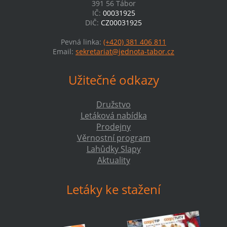
391 56 Tábor
IČ:
00031925
DIČ:
CZ00031925
Pevná linka:
(+420) 381 406 811
Email:
sekretariat@jednota-tabor.cz
Užitečné odkazy
Družstvo
Letáková nabídka
Prodejny
Věrnostní program
Lahůdky Slapy
Aktuality
Letáky ke stažení