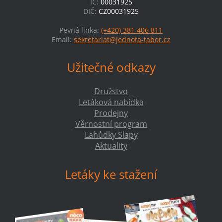
IČ:
00031925
DIČ:
CZ00031925
Pevná linka:
(+420) 381 406 811
Email:
sekretariat@jednota-tabor.cz
Užitečné odkazy
Družstvo
Letáková nabídka
Prodejny
Věrnostní program
Lahůdky Slapy
Aktuality
Letáky ke stažení