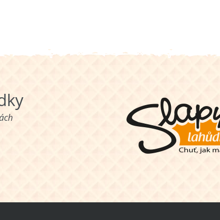
ůdky
nách