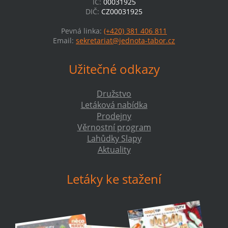
IČ:
00031925
DIČ:
CZ00031925
Pevná linka:
(+420) 381 406 811
Email:
sekretariat@jednota-tabor.cz
Užitečné odkazy
Družstvo
Letáková nabídka
Prodejny
Věrnostní program
Lahůdky Slapy
Aktuality
Letáky ke stažení