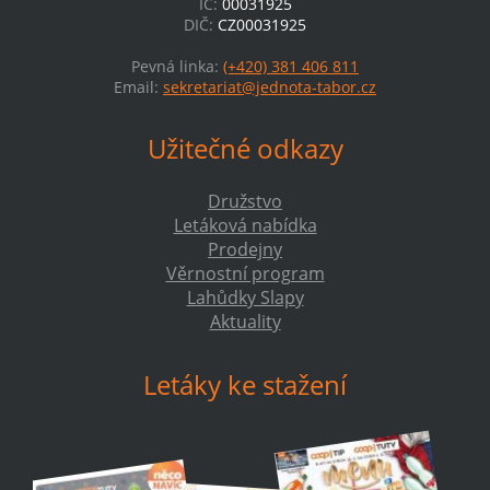
IČ:
00031925
DIČ:
CZ00031925
Pevná linka:
(+420) 381 406 811
Email:
sekretariat@jednota-tabor.cz
Užitečné odkazy
Družstvo
Letáková nabídka
Prodejny
Věrnostní program
Lahůdky Slapy
Aktuality
Letáky ke stažení