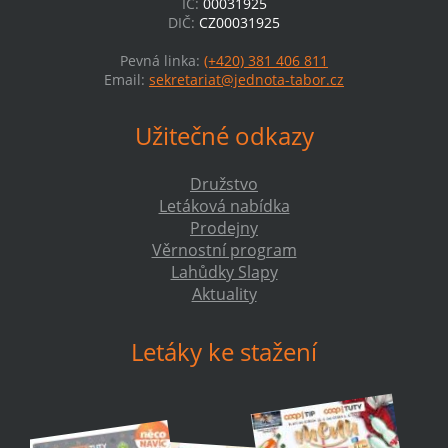
IČ:
00031925
DIČ:
CZ00031925
Pevná linka:
(+420) 381 406 811
Email:
sekretariat@jednota-tabor.cz
Užitečné odkazy
Družstvo
Letáková nabídka
Prodejny
Věrnostní program
Lahůdky Slapy
Aktuality
Letáky ke stažení