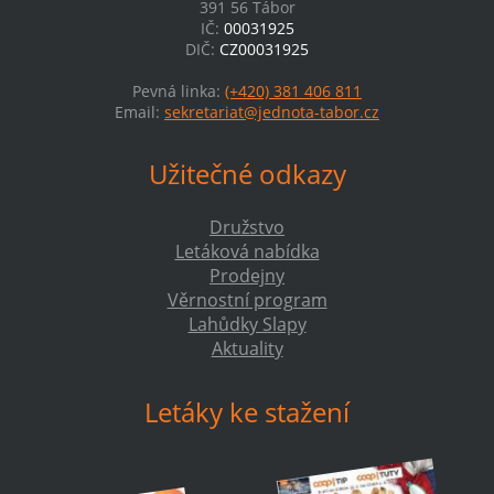
391 56 Tábor
IČ:
00031925
DIČ:
CZ00031925
Pevná linka:
(+420) 381 406 811
Email:
sekretariat@jednota-tabor.cz
Užitečné odkazy
Družstvo
Letáková nabídka
Prodejny
Věrnostní program
Lahůdky Slapy
Aktuality
Letáky ke stažení