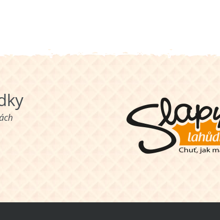
ůdky
nách