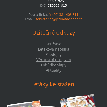
IČ:
00031925
DIČ:
CZ00031925
Pevná linka:
(+420) 381 406 811
Email:
sekretariat@jednota-tabor.cz
Užitečné odkazy
Družstvo
Letáková nabídka
Prodejny
Věrnostní program
Lahůdky Slapy
Aktuality
Letáky ke stažení