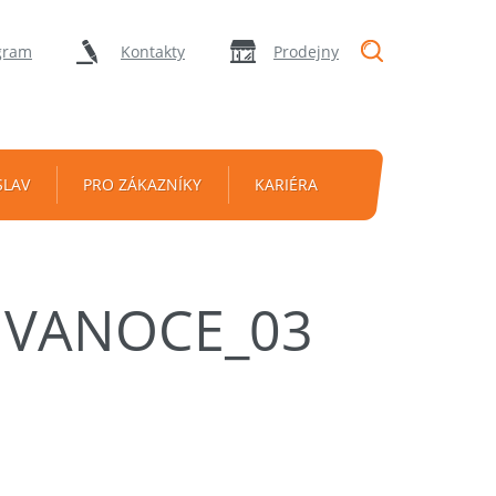
"Vyhledávání
gram
Kontakty
Prodejny
SLAV
PRO ZÁKAZNÍKY
KARIÉRA
2 VANOCE_03