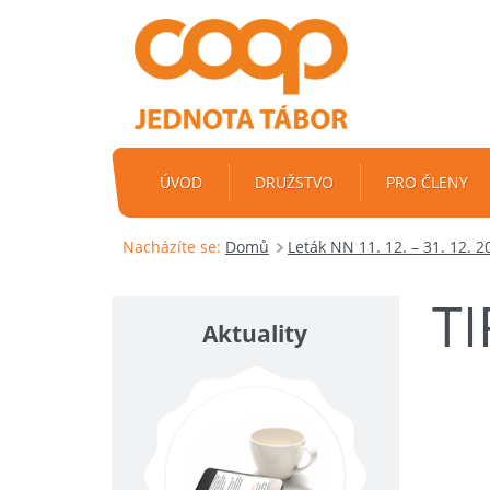
ÚVOD
DRUŽSTVO
PRO ČLENY
Nacházíte se:
Domů
Leták NN 11. 12. – 31. 12. 2
T
Aktuality