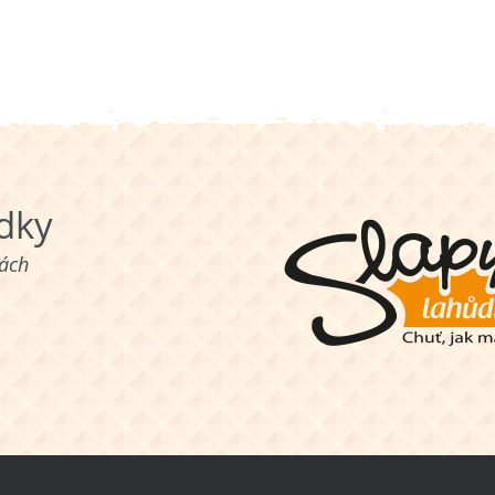
ůdky
nách