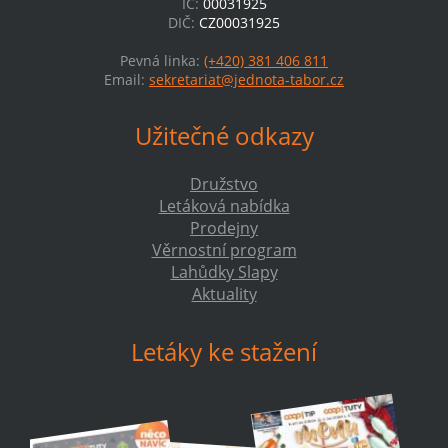
IČ:
00031925
DIČ:
CZ00031925
Pevná linka:
(+420) 381 406 811
Email:
sekretariat@jednota-tabor.cz
Užitečné odkazy
Družstvo
Letáková nabídka
Prodejny
Věrnostní program
Lahůdky Slapy
Aktuality
Letáky ke stažení