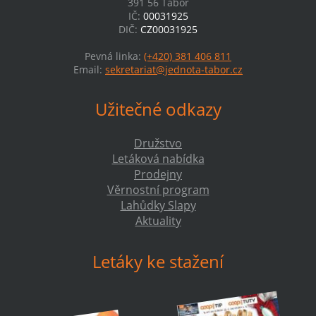
391 56 Tábor
IČ:
00031925
DIČ:
CZ00031925
Pevná linka:
(+420) 381 406 811
Email:
sekretariat@jednota-tabor.cz
Užitečné odkazy
Družstvo
Letáková nabídka
Prodejny
Věrnostní program
Lahůdky Slapy
Aktuality
Letáky ke stažení