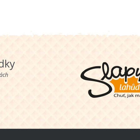
ůdky
nách