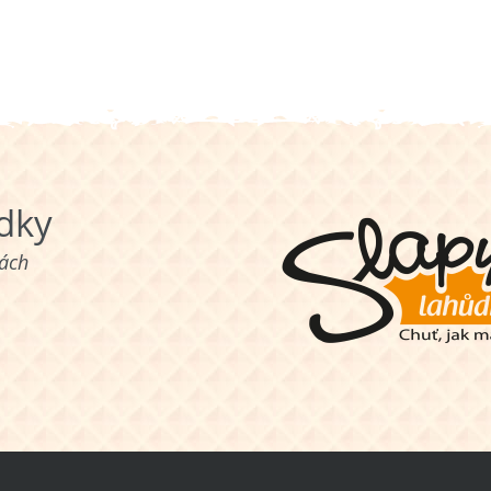
ůdky
nách