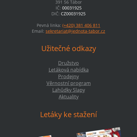
391 56 Tábor
IČ:
00031925
DIČ:
CZ00031925
Pevná linka:
(+420) 381 406 811
Email:
sekretariat@jednota-tabor.cz
Užitečné odkazy
Družstvo
Letáková nabídka
Prodejny
Věrnostní program
Lahůdky Slapy
Aktuality
Letáky ke stažení