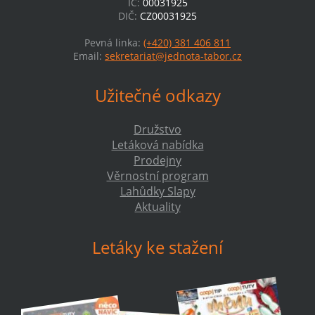
IČ:
00031925
DIČ:
CZ00031925
Pevná linka:
(+420) 381 406 811
Email:
sekretariat@jednota-tabor.cz
Užitečné odkazy
Družstvo
Letáková nabídka
Prodejny
Věrnostní program
Lahůdky Slapy
Aktuality
Letáky ke stažení