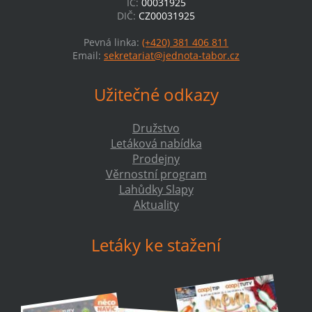
IČ:
00031925
DIČ:
CZ00031925
Pevná linka:
(+420) 381 406 811
Email:
sekretariat@jednota-tabor.cz
Užitečné odkazy
Družstvo
Letáková nabídka
Prodejny
Věrnostní program
Lahůdky Slapy
Aktuality
Letáky ke stažení