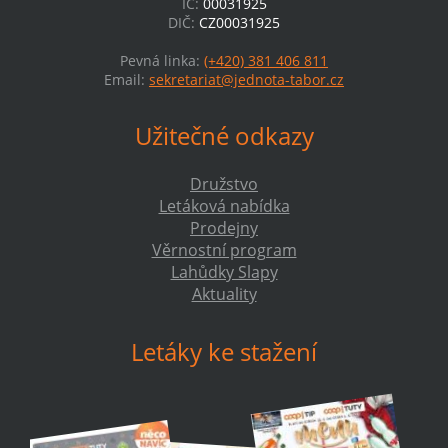
IČ:
00031925
DIČ:
CZ00031925
Pevná linka:
(+420) 381 406 811
Email:
sekretariat@jednota-tabor.cz
Užitečné odkazy
Družstvo
Letáková nabídka
Prodejny
Věrnostní program
Lahůdky Slapy
Aktuality
Letáky ke stažení