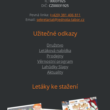
IČ:
00031925
DIČ:
CZ00031925
Pevná linka:
(+420) 381 406 811
Email:
sekretariat@jednota-tabor.cz
Užitečné odkazy
Družstvo
Letáková nabídka
Prodejny
Věrnostní program
Lahůdky Slapy
Aktuality
Letáky ke stažení