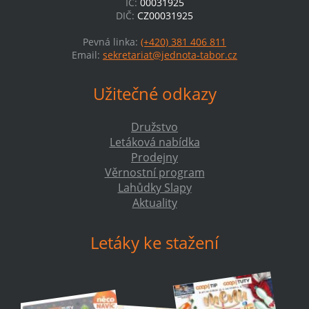
IČ:
00031925
DIČ:
CZ00031925
Pevná linka:
(+420) 381 406 811
Email:
sekretariat@jednota-tabor.cz
Užitečné odkazy
Družstvo
Letáková nabídka
Prodejny
Věrnostní program
Lahůdky Slapy
Aktuality
Letáky ke stažení