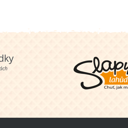
ůdky
nách