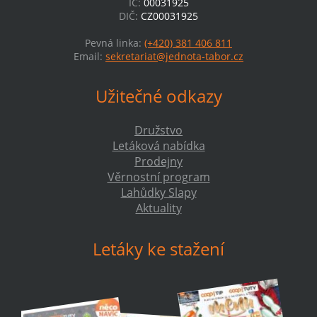
IČ:
00031925
DIČ:
CZ00031925
Pevná linka:
(+420) 381 406 811
Email:
sekretariat@jednota-tabor.cz
Užitečné odkazy
Družstvo
Letáková nabídka
Prodejny
Věrnostní program
Lahůdky Slapy
Aktuality
Letáky ke stažení