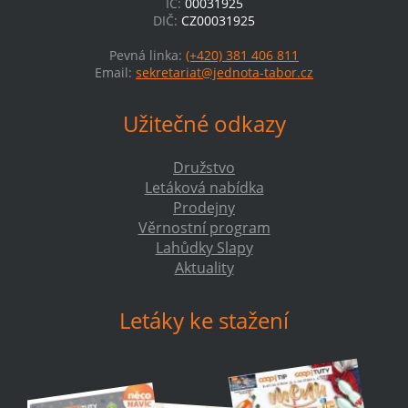
IČ:
00031925
DIČ:
CZ00031925
Pevná linka:
(+420) 381 406 811
Email:
sekretariat@jednota-tabor.cz
Užitečné odkazy
Družstvo
Letáková nabídka
Prodejny
Věrnostní program
Lahůdky Slapy
Aktuality
Letáky ke stažení