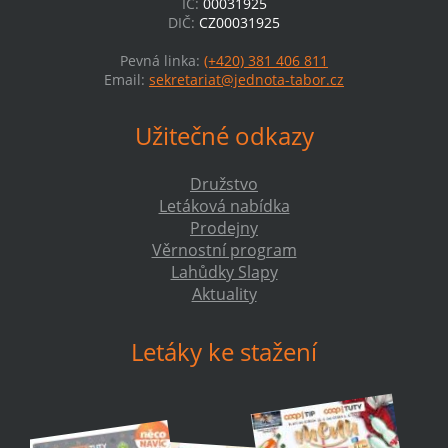
IČ:
00031925
DIČ:
CZ00031925
Pevná linka:
(+420) 381 406 811
Email:
sekretariat@jednota-tabor.cz
Užitečné odkazy
Družstvo
Letáková nabídka
Prodejny
Věrnostní program
Lahůdky Slapy
Aktuality
Letáky ke stažení