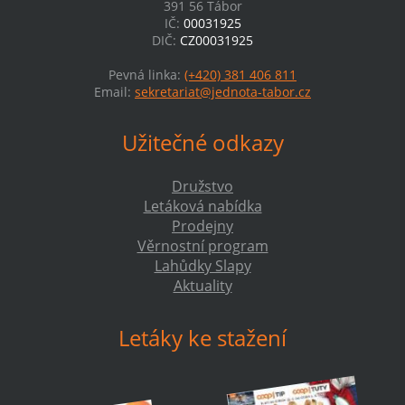
391 56 Tábor
IČ:
00031925
DIČ:
CZ00031925
Pevná linka:
(+420) 381 406 811
Email:
sekretariat@jednota-tabor.cz
Užitečné odkazy
Družstvo
Letáková nabídka
Prodejny
Věrnostní program
Lahůdky Slapy
Aktuality
Letáky ke stažení