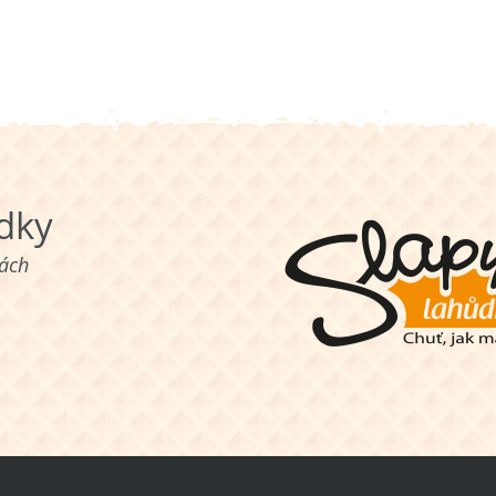
ůdky
nách