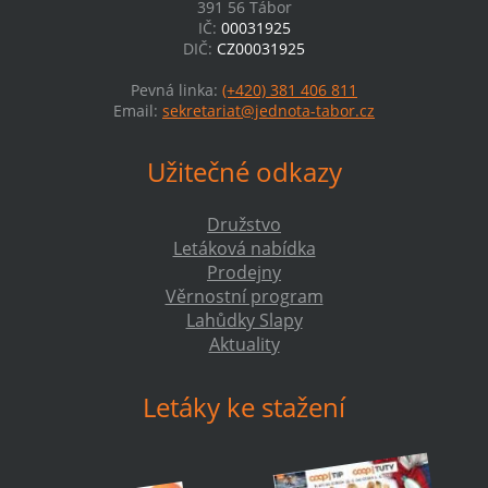
391 56 Tábor
IČ:
00031925
DIČ:
CZ00031925
Pevná linka:
(+420) 381 406 811
Email:
sekretariat@jednota-tabor.cz
Užitečné odkazy
Družstvo
Letáková nabídka
Prodejny
Věrnostní program
Lahůdky Slapy
Aktuality
Letáky ke stažení