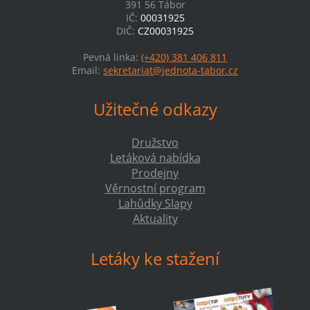
391 56 Tábor
IČ:
00031925
DIČ:
CZ00031925
Pevná linka:
(+420) 381 406 811
Email:
sekretariat@jednota-tabor.cz
Užitečné odkazy
Družstvo
Letáková nabídka
Prodejny
Věrnostní program
Lahůdky Slapy
Aktuality
Letáky ke stažení