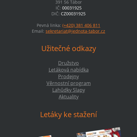
391 56 Tábor
IČ:
00031925
DIČ:
CZ00031925
Pevná linka:
(+420) 381 406 811
Email:
sekretariat@jednota-tabor.cz
Užitečné odkazy
Družstvo
Letáková nabídka
Prodejny
Věrnostní program
Lahůdky Slapy
Aktuality
Letáky ke stažení