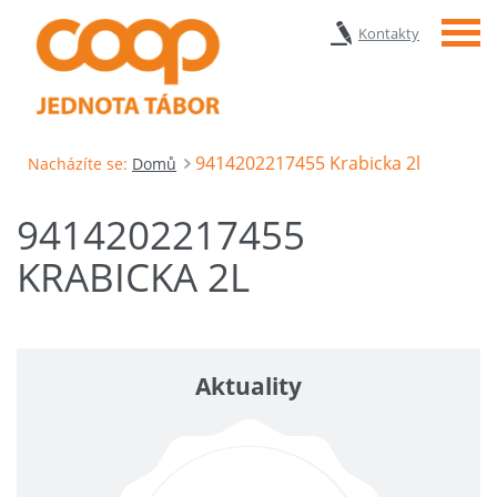
Menu
Kontakty
9414202217455 Krabicka 2l
Nacházíte se:
Domů
9414202217455
KRABICKA 2L
Aktuality