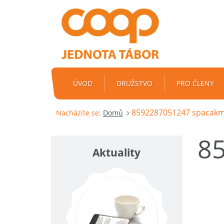
ÚVOD
DRUŽSTVO
PRO ČLENY
8592287051247 spacak
Nacházíte se:
Domů
8
Aktuality