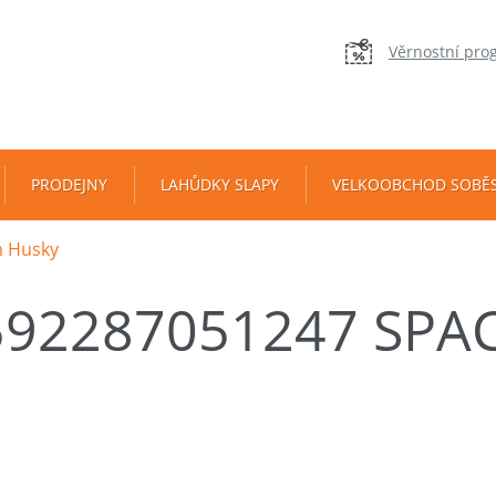
Věrnostní pro
PRODEJNY
LAHŮDKY SLAPY
VELKOOBCHOD SOBĚ
m Husky
592287051247 SPA