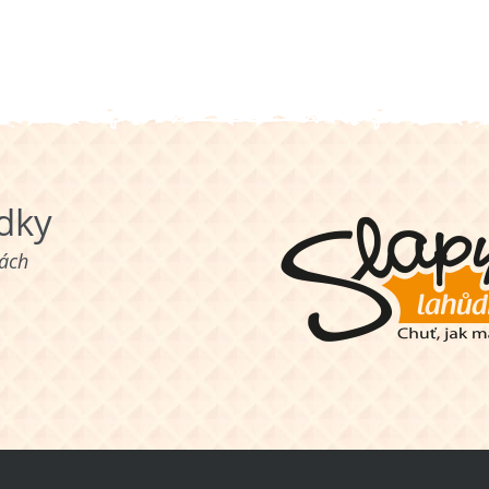
ůdky
nách