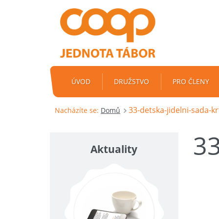
ÚVOD
DRUŽSTVO
PRO ČLENY
33-detska-jidelni-sada-k
Nacházíte se:
Domů
3
Aktuality