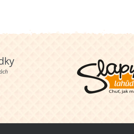
ůdky
nách