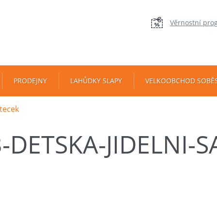
Věrnostní pro
PRODEJNY
LAHŮDKY SLAPY
VELKOOBCHOD SOBĚ
rtecek
3-DETSKA-JIDELNI-