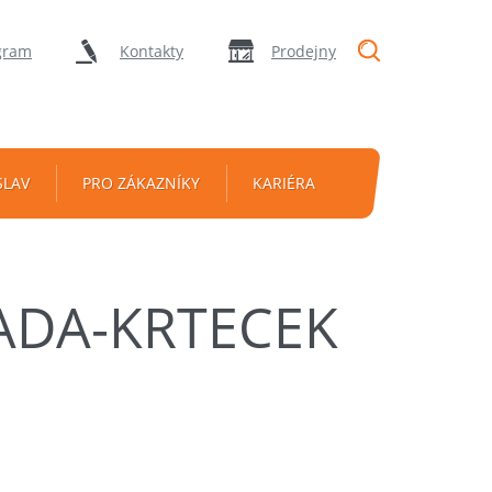
"Vyhledávání
gram
Kontakty
Prodejny
SLAV
PRO ZÁKAZNÍKY
KARIÉRA
SADA-KRTECEK