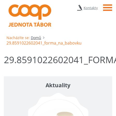
Menu
Kontakty
Nacházíte se:
Domů
29.8591022602041_forma_na_babovku
29.8591022602041_FOR
Aktuality