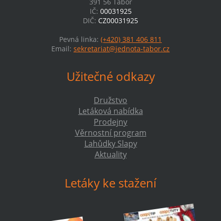
391 56 Tábor
IČ:
00031925
DIČ:
CZ00031925
Pevná linka:
(+420) 381 406 811
Email:
sekretariat@jednota-tabor.cz
Užitečné odkazy
Družstvo
Letáková nabídka
Prodejny
Věrnostní program
Lahůdky Slapy
Aktuality
Letáky ke stažení